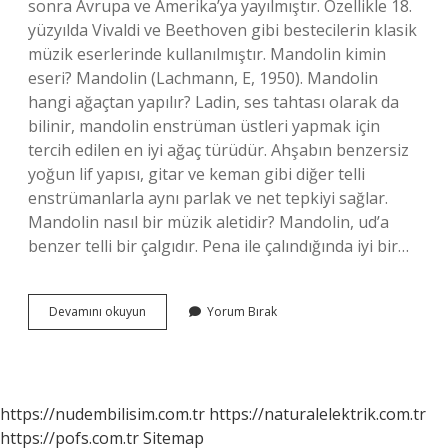
sonra Avrupa ve Amerika’ya yayılmıştır. Özellikle 18.
yüzyılda Vivaldi ve Beethoven gibi bestecilerin klasik
müzik eserlerinde kullanılmıştır. Mandolin kimin
eseri? Mandolin (Lachmann, E, 1950). Mandolin
hangi ağaçtan yapılır? Ladin, ses tahtası olarak da
bilinir, mandolin enstrüman üstleri yapmak için
tercih edilen en iyi ağaç türüdür. Ahşabın benzersiz
yoğun lif yapısı, gitar ve keman gibi diğer telli
enstrümanlarla aynı parlak ve net tepkiyi sağlar.
Mandolin nasıl bir müzik aletidir? Mandolin, ud’a
benzer telli bir çalgıdır. Pena ile çalındığında iyi bir…
Mandolin
Devamını okuyun
Yorum Bırak
Kime
Ait
https://nudembilisim.com.tr
https://naturalelektrik.com.tr
https://pofs.com.tr
Sitemap