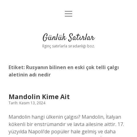
menüyü
Anasayfa
aç
Gizlilik Politikası
Günlük Satırlar
Yasal Uyarı
İlginç satırlarla sıradanlığı boz.
Hakkımızda
Etiket:
Rusyanın bilinen en eski çok telli çalgı
aletinin adı nedir
Mandolin Kime Ait
Tarih: Kasım 13, 2024
Mandolin hangi ülkenin çalgısı? Mandolin, İtalyan
kökenli bir enstrümandır ve lavta ailesine aittir. 17.
yüzyılda Napoli’de popüler hale gelmiş ve daha