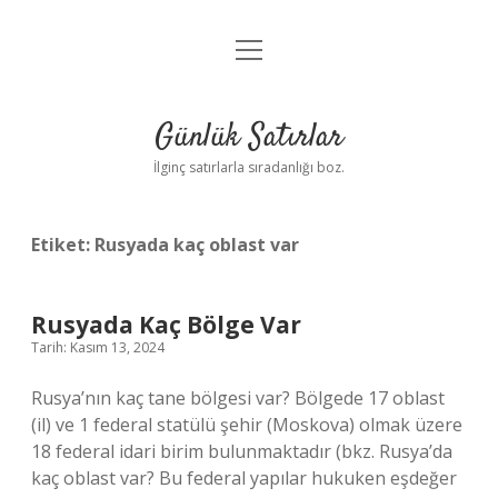
menüyü
Anasayfa
aç
Gizlilik Politikası
Günlük Satırlar
Yasal Uyarı
İlginç satırlarla sıradanlığı boz.
Hakkımızda
Etiket:
Rusyada kaç oblast var
Rusyada Kaç Bölge Var
Tarih: Kasım 13, 2024
Rusya’nın kaç tane bölgesi var? Bölgede 17 oblast
(il) ve 1 federal statülü şehir (Moskova) olmak üzere
18 federal idari birim bulunmaktadır (bkz. Rusya’da
kaç oblast var? Bu federal yapılar hukuken eşdeğer