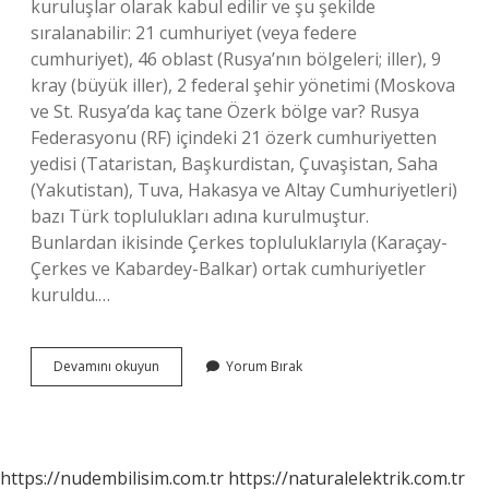
kuruluşlar olarak kabul edilir ve şu şekilde
sıralanabilir: 21 cumhuriyet (veya federe
cumhuriyet), 46 oblast (Rusya’nın bölgeleri; iller), 9
kray (büyük iller), 2 federal şehir yönetimi (Moskova
ve St. Rusya’da kaç tane Özerk bölge var? Rusya
Federasyonu (RF) içindeki 21 özerk cumhuriyetten
yedisi (Tataristan, Başkurdistan, Çuvaşistan, Saha
(Yakutistan), Tuva, Hakasya ve Altay Cumhuriyetleri)
bazı Türk toplulukları adına kurulmuştur.
Bunlardan ikisinde Çerkes topluluklarıyla (Karaçay-
Çerkes ve Kabardey-Balkar) ortak cumhuriyetler
kuruldu.…
Rusyada
Devamını okuyun
Yorum Bırak
Kaç
Bölge
Var
https://nudembilisim.com.tr
https://naturalelektrik.com.tr