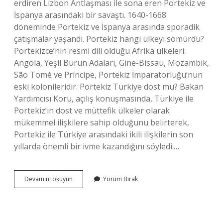
erdiren Lizbon Antlaşması ile sona eren Portekiz ve
İspanya arasındaki bir savaştı. 1640-1668
döneminde Portekiz ve İspanya arasında sporadik
çatışmalar yaşandı. Portekiz hangi ülkeyi sömürdü?
Portekizce’nin resmi dili olduğu Afrika ülkeleri:
Angola, Yeşil Burun Adaları, Gine-Bissau, Mozambik,
São Tomé ve Príncipe, Portekiz İmparatorluğu’nun
eski kolonileridir. Portekiz Türkiye dost mu? Bakan
Yardımcısı Koru, açılış konuşmasında, Türkiye ile
Portekiz’in dost ve müttefik ülkeler olarak
mükemmel ilişkilere sahip olduğunu belirterek,
Portekiz ile Türkiye arasındaki ikili ilişkilerin son
yıllarda önemli bir ivme kazandığını söyledi.…
Portekiz
Devamını okuyun
Yorum Bırak
Hangi
Ülkeden
Ayrıldı