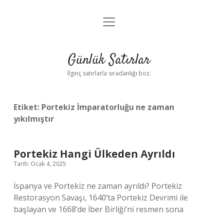
menüyü
Anasayfa
aç
Gizlilik Politikası
Günlük Satırlar
Yasal Uyarı
İlginç satırlarla sıradanlığı boz.
Hakkımızda
Etiket:
Portekiz İmparatorluğu ne zaman
yıkılmıştır
Portekiz Hangi Ülkeden Ayrıldı
Tarih: Ocak 4, 2025
İspanya ve Portekiz ne zaman ayrıldı? Portekiz
Restorasyon Savaşı, 1640’ta Portekiz Devrimi ile
başlayan ve 1668’de İber Birliği’ni resmen sona