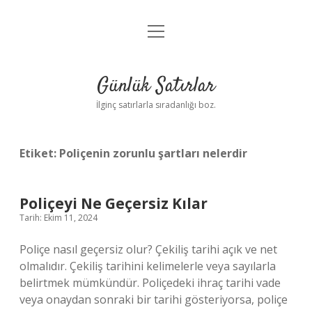
menüyü
Anasayfa
aç
Gizlilik Politikası
Günlük Satırlar
Yasal Uyarı
İlginç satırlarla sıradanlığı boz.
Hakkımızda
Etiket:
Poliçenin zorunlu şartları nelerdir
Poliçeyi Ne Geçersiz Kılar
Tarih: Ekim 11, 2024
Poliçe nasıl geçersiz olur? Çekiliş tarihi açık ve net
olmalıdır. Çekiliş tarihini kelimelerle veya sayılarla
belirtmek mümkündür. Poliçedeki ihraç tarihi vade
veya onaydan sonraki bir tarihi gösteriyorsa, poliçe