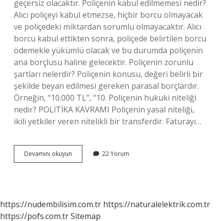
geçersiz olacaktır. Poliçenin kabul edilmemesi nedir?
Alıcı poliçeyi kabul etmezse, hiçbir borcu olmayacak
ve poliçedeki miktardan sorumlu olmayacaktır. Alıcı
borcu kabul ettikten sonra, poliçede belirtilen borcu
ödemekle yükümlü olacak ve bu durumda poliçenin
ana borçlusu haline gelecektir. Poliçenin zorunlu
şartları nelerdir? Poliçenin konusu, değeri belirli bir
şekilde beyan edilmesi gereken parasal borçlardır.
Örneğin, “10.000 TL”, “10. Poliçenin hukuki niteliği
nedir? POLİTİKA KAVRAMI Poliçenin yasal niteliği,
ikili yetkiler veren nitelikli bir transferdir. Faturayı…
Poliçeyi
Devamını okuyun
22 Yorum
Ne
Geçersiz
Kılar
https://nudembilisim.com.tr
https://naturalelektrik.com.tr
https://pofs.com.tr
Sitemap