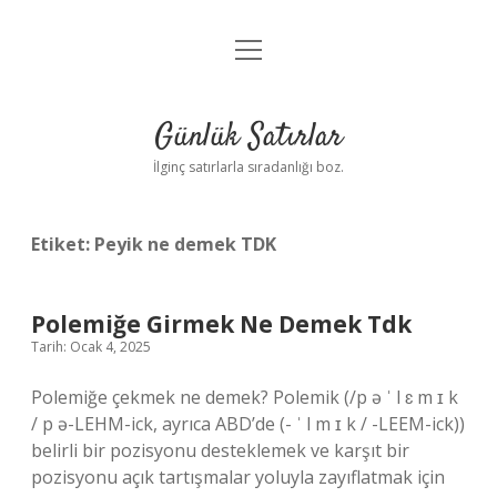
menüyü
Anasayfa
aç
Gizlilik Politikası
Günlük Satırlar
Yasal Uyarı
İlginç satırlarla sıradanlığı boz.
Hakkımızda
Etiket:
Peyik ne demek TDK
Polemiğe Girmek Ne Demek Tdk
Tarih: Ocak 4, 2025
Polemiğe çekmek ne demek? Polemik (/p ə ˈ l ɛ m ɪ k
/ p ə-LEHM-ick, ayrıca ABD’de (- ˈ l m ɪ k / -⁠LEEM-ick))
belirli bir pozisyonu desteklemek ve karşıt bir
pozisyonu açık tartışmalar yoluyla zayıflatmak için