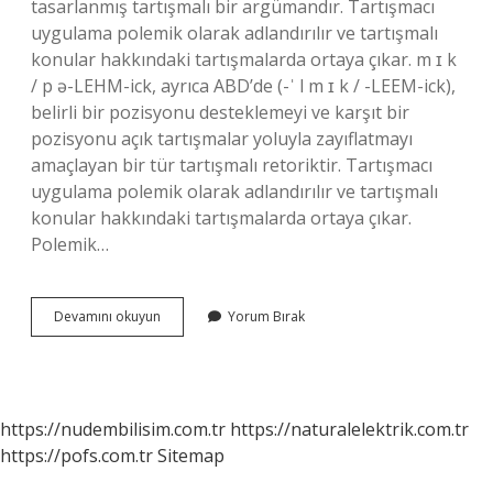
tasarlanmış tartışmalı bir argümandır. Tartışmacı
uygulama polemik olarak adlandırılır ve tartışmalı
konular hakkındaki tartışmalarda ortaya çıkar. m ɪ k
/ p ə-LEHM-ick, ayrıca ABD’de (-ˈ l m ɪ k / -⁠LEEM-ick),
belirli bir pozisyonu desteklemeyi ve karşıt bir
pozisyonu açık tartışmalar yoluyla zayıflatmayı
amaçlayan bir tür tartışmalı retoriktir. Tartışmacı
uygulama polemik olarak adlandırılır ve tartışmalı
konular hakkındaki tartışmalarda ortaya çıkar.
Polemik…
Polemiğe
Devamını okuyun
Yorum Bırak
Girmek
Ne
Demek
Tdk
https://nudembilisim.com.tr
https://naturalelektrik.com.tr
https://pofs.com.tr
Sitemap