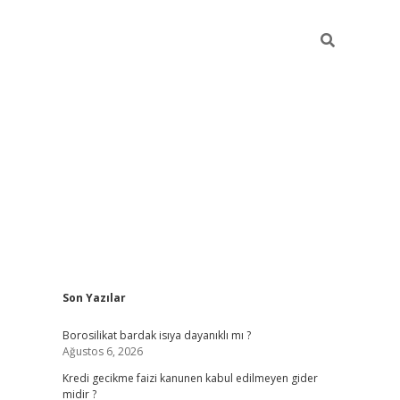
Sidebar
Son Yazılar
vdcasino
Borosilikat bardak isıya dayanıklı mı ?
Ağustos 6, 2026
Kredi gecikme faizi kanunen kabul edilmeyen gider
midir ?