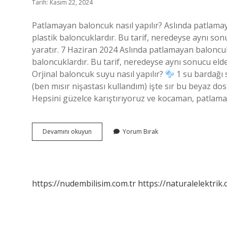
Tarih: Kasım 22, 2024
Patlamayan baloncuk nasıl yapılır? Aslında patlama
plastik baloncuklardır. Bu tarif, neredeyse aynı so
yaratır. 7 Haziran 2024 Aslında patlamayan baloncu
baloncuklardır. Bu tarif, neredeyse aynı sonucu elde
Orjinal baloncuk suyu nasıl yapılır?
1 su bardağı 
(ben mısır nişastası kullandım) işte sır bu beyaz d
Hepsini güzelce karıştırıyoruz ve kocaman, patlama
En
Devamını okuyun
Yorum Bırak
Iyi
Baloncuk
Nasıl
Yapılır
https://nudembilisim.com.tr
https://naturalelektrik.