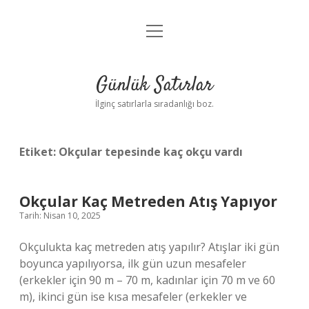
menüyü
Anasayfa
aç
Gizlilik Politikası
Günlük Satırlar
Yasal Uyarı
İlginç satırlarla sıradanlığı boz.
Hakkımızda
Etiket:
Okçular tepesinde kaç okçu vardı
Okçular Kaç Metreden Atış Yapıyor
Tarih: Nisan 10, 2025
Okçulukta kaç metreden atış yapılır? Atışlar iki gün
boyunca yapılıyorsa, ilk gün uzun mesafeler
(erkekler için 90 m – 70 m, kadınlar için 70 m ve 60
m), ikinci gün ise kısa mesafeler (erkekler ve