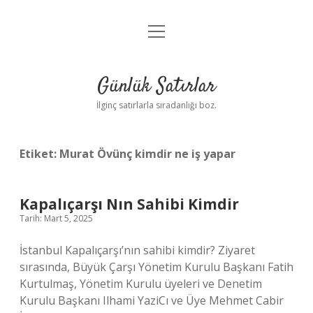
menüyü
Anasayfa
aç
Gizlilik Politikası
Günlük Satırlar
Yasal Uyarı
İlginç satırlarla sıradanlığı boz.
Hakkımızda
Etiket:
Murat Övünç kimdir ne iş yapar
Kapalıçarşı Nın Sahibi Kimdir
Tarih: Mart 5, 2025
İstanbul Kapalıçarşı’nın sahibi kimdir? Ziyaret
sırasında, Büyük Çarşı Yönetim Kurulu Başkanı Fatih
Kurtulmaş, Yönetim Kurulu üyeleri ve Denetim
Kurulu Başkanı Ilhami YaziCı ve Üye Mehmet Cabir