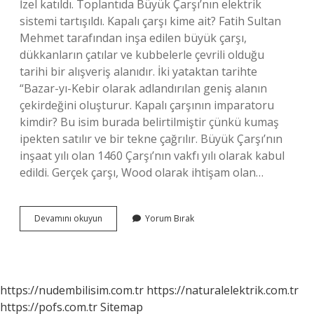
İzel katıldı. Toplantıda Büyük Çarşı’nın elektrik
sistemi tartışıldı. Kapalı çarşı kime ait? Fatih Sultan
Mehmet tarafından inşa edilen büyük çarşı,
dükkanların çatılar ve kubbelerle çevrili olduğu
tarihi bir alışveriş alanıdır. İki yataktan tarihte
“Bazar-yı-Kebir olarak adlandırılan geniş alanın
çekirdeğini oluşturur. Kapalı çarşının imparatoru
kimdir? Bu isim burada belirtilmiştir çünkü kumaş
ipekten satılır ve bir tekne çağrılır. Büyük Çarşı’nın
inşaat yılı olan 1460 Çarşı’nın vakfı yılı olarak kabul
edildi. Gerçek çarşı, Wood olarak ihtişam olan…
Kapalıçarşı
Devamını okuyun
Yorum Bırak
Nın
Sahibi
Kimdir
https://nudembilisim.com.tr
https://naturalelektrik.com.tr
https://pofs.com.tr
Sitemap