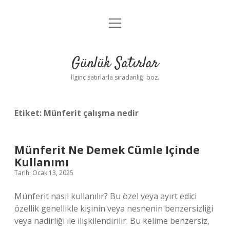
menüyü
Anasayfa
aç
Gizlilik Politikası
Günlük Satırlar
Yasal Uyarı
İlginç satırlarla sıradanlığı boz.
Hakkımızda
Etiket:
Münferit çalışma nedir
Münferit Ne Demek Cümle Içinde
Kullanımı
Tarih: Ocak 13, 2025
Münferit nasıl kullanılır? Bu özel veya ayırt edici
özellik genellikle kişinin veya nesnenin benzersizliği
veya nadirliği ile ilişkilendirilir. Bu kelime benzersiz,