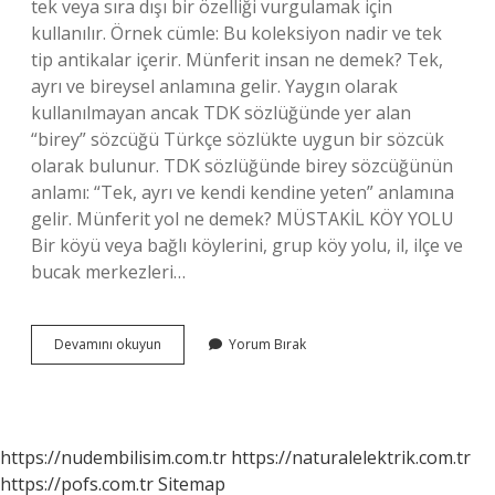
tek veya sıra dışı bir özelliği vurgulamak için
kullanılır. Örnek cümle: Bu koleksiyon nadir ve tek
tip antikalar içerir. Münferit insan ne demek? Tek,
ayrı ve bireysel anlamına gelir. Yaygın olarak
kullanılmayan ancak TDK sözlüğünde yer alan
“birey” sözcüğü Türkçe sözlükte uygun bir sözcük
olarak bulunur. TDK sözlüğünde birey sözcüğünün
anlamı: “Tek, ayrı ve kendi kendine yeten” anlamına
gelir. Münferit yol ne demek? MÜSTAKİL KÖY YOLU
Bir köyü veya bağlı köylerini, grup köy yolu, il, ilçe ve
bucak merkezleri…
Münferit
Devamını okuyun
Yorum Bırak
Ne
Demek
Cümle
Içinde
Kullanımı
https://nudembilisim.com.tr
https://naturalelektrik.com.tr
https://pofs.com.tr
Sitemap