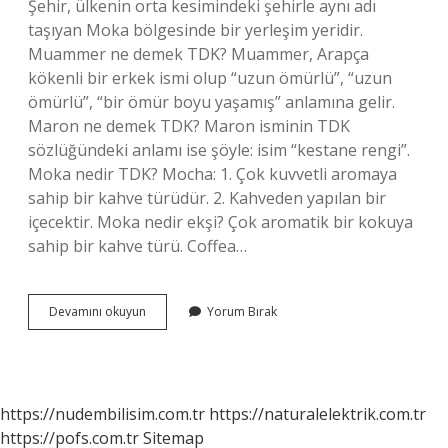
Şehir, ülkenin orta kesimindeki şehirle aynı adı
taşıyan Moka bölgesinde bir yerleşim yeridir.
Muammer ne demek TDK? Muammer, Arapça
kökenli bir erkek ismi olup “uzun ömürlü”, “uzun
ömürlü”, “bir ömür boyu yaşamış” anlamına gelir.
Maron ne demek TDK? Maron isminin TDK
sözlüğündeki anlamı ise şöyle: isim “kestane rengi”.
Moka nedir TDK? Mocha: 1. Çok kuvvetli aromaya
sahip bir kahve türüdür. 2. Kahveden yapılan bir
içecektir. Moka nedir ekşi? Çok aromatik bir kokuya
sahip bir kahve türü. Coffea…
Moka
Devamını okuyun
Yorum Bırak
Ne
Demek
Tdk
https://nudembilisim.com.tr
https://naturalelektrik.com.tr
https://pofs.com.tr
Sitemap