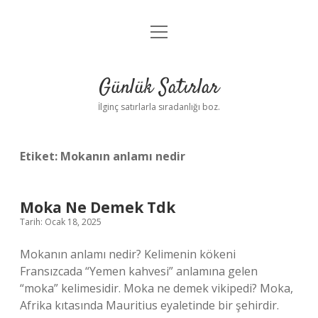
menüyü
Anasayfa
aç
Gizlilik Politikası
Günlük Satırlar
Yasal Uyarı
İlginç satırlarla sıradanlığı boz.
Hakkımızda
Etiket:
Mokanın anlamı nedir
Moka Ne Demek Tdk
Tarih: Ocak 18, 2025
Mokanın anlamı nedir? Kelimenin kökeni
Fransızcada “Yemen kahvesi” anlamına gelen
“moka” kelimesidir. Moka ne demek vikipedi? Moka,
Afrika kıtasında Mauritius eyaletinde bir şehirdir.