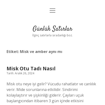
menüyü
Anasayfa
aç
Gizlilik Politikası
Günlük Satırlar
Yasal Uyarı
İlginç satırlarla sıradanlığı boz.
Hakkımızda
Etiket:
Misk ve amber aynı mı
Misk Otu Tadı Nasıl
Tarih: Aralık 26, 2024
Misk otu neye iyi gelir? Vücudu rahatlatır ve canlılık
verir. Mide sorunlarına etkilidir. Sindirimi
kolaylaştırır ve şişkinliği giderir. Çayları uçuk
başlangıcından itibaren 3 gün içinde etkisini