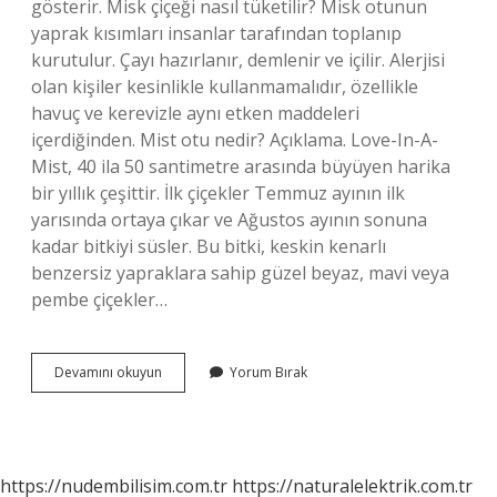
gösterir. Misk çiçeği nasıl tüketilir? Misk otunun
yaprak kısımları insanlar tarafından toplanıp
kurutulur. Çayı hazırlanır, demlenir ve içilir. Alerjisi
olan kişiler kesinlikle kullanmamalıdır, özellikle
havuç ve kerevizle aynı etken maddeleri
içerdiğinden. Mist otu nedir? Açıklama. Love-In-A-
Mist, 40 ila 50 santimetre arasında büyüyen harika
bir yıllık çeşittir. İlk çiçekler Temmuz ayının ilk
yarısında ortaya çıkar ve Ağustos ayının sonuna
kadar bitkiyi süsler. Bu bitki, keskin kenarlı
benzersiz yapraklara sahip güzel beyaz, mavi veya
pembe çiçekler…
Misk
Devamını okuyun
Yorum Bırak
Otu
Tadı
Nasıl
https://nudembilisim.com.tr
https://naturalelektrik.com.tr