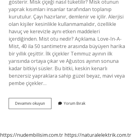
gösterir. Misk çiçeği nasıl tüketilir? Misk otunun
yaprak kısımları insanlar tarafından toplanıp
kurutulur. Çayı hazırlanır, demlenir ve içilir. Alerjisi
olan kişiler kesinlikle kullanmamalıdır, özellikle
havuç ve kerevizle aynı etken maddeleri
içerdiğinden. Mist otu nedir? Açıklama. Love-In-A-
Mist, 40 ila 50 santimetre arasında büyüyen harika
bir yıllık çeşittir. İlk çiçekler Temmuz ayının ilk
yarısında ortaya çıkar ve Ağustos ayının sonuna
kadar bitkiyi süsler. Bu bitki, keskin kenarlı
benzersiz yapraklara sahip güzel beyaz, mavi veya
pembe çiçekler…
Misk
Devamını okuyun
Yorum Bırak
Otu
Tadı
Nasıl
https://nudembilisim.com.tr
https://naturalelektrik.com.tr