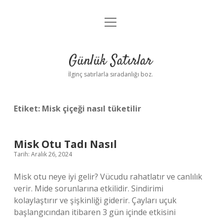
menüyü
Anasayfa
aç
Gizlilik Politikası
Günlük Satırlar
Yasal Uyarı
İlginç satırlarla sıradanlığı boz.
Hakkımızda
Etiket:
Misk çiçeği nasıl tüketilir
Misk Otu Tadı Nasıl
Tarih: Aralık 26, 2024
Misk otu neye iyi gelir? Vücudu rahatlatır ve canlılık
verir. Mide sorunlarına etkilidir. Sindirimi
kolaylaştırır ve şişkinliği giderir. Çayları uçuk
başlangıcından itibaren 3 gün içinde etkisini