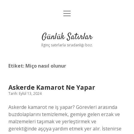
menüyü
Anasayfa
aç
Gizlilik Politikası
Günlük Satırlar
Yasal Uyarı
İlginç satırlarla sıradanlığı boz.
Hakkımızda
Etiket:
Miço nasıl olunur
Askerde Kamarot Ne Yapar
Tarih: Eylül 13, 2024
Askerde kamarot ne iş yapar? Görevleri arasında
buzdolaplarını temizlemek, gemiye gelen erzak ve
malzemeleri taşımak ve yerleştirmek ve
gerektiğinde aşçıya yardım etmek yer alır. İstenirse