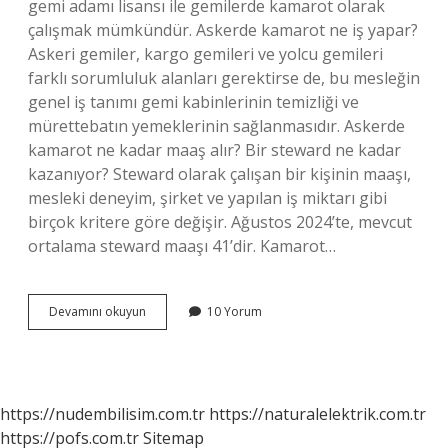
gemi adamı lisansı ile gemilerde kamarot olarak
çalışmak mümkündür. Askerde kamarot ne iş yapar?
Askeri gemiler, kargo gemileri ve yolcu gemileri
farklı sorumluluk alanları gerektirse de, bu mesleğin
genel iş tanımı gemi kabinlerinin temizliği ve
mürettebatın yemeklerinin sağlanmasıdır. Askerde
kamarot ne kadar maaş alır? Bir steward ne kadar
kazanıyor? Steward olarak çalışan bir kişinin maaşı,
mesleki deneyim, şirket ve yapılan iş miktarı gibi
birçok kritere göre değişir. Ağustos 2024’te, mevcut
ortalama steward maaşı 41’dir. Kamarot…
Askerde
Devamını okuyun
10 Yorum
Kamarot
Ne
Yapar
https://nudembilisim.com.tr
https://naturalelektrik.com.tr
https://pofs.com.tr
Sitemap