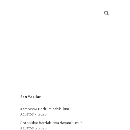
Sidebar
Son Yazılar
vdcasino
Kempinski Bodrum sahibi kim ?
Ağustos 7, 2026
Borosilikat bardak isıya dayanıklı mı ?
Ağustos 6, 2026