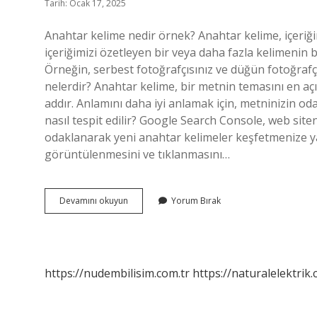
Tarih: Ocak 17, 2025
Anahtar kelime nedir örnek? Anahtar kelime, içeriği
içeriğimizi özetleyen bir veya daha fazla kelimenin 
Örneğin, serbest fotoğrafçısınız ve düğün fotoğrafç
nelerdir? Anahtar kelime, bir metnin temasını en açı
addır. Anlamını daha iyi anlamak için, metninizin od
nasıl tespit edilir? Google Search Console, web site
odaklanarak yeni anahtar kelimeler keşfetmenize ya
görüntülenmesini ve tıklanmasını…
Metinde
Devamını okuyun
Yorum Bırak
Anahtar
Kelime
Ne
Demek
https://nudembilisim.com.tr
https://naturalelektrik.