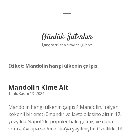
menüyü
Anasayfa
aç
Gizlilik Politikası
Günlük Satırlar
Yasal Uyarı
İlginç satırlarla sıradanlığı boz.
Hakkımızda
Etiket:
Mandolin hangi ülkenin çalgısı
Mandolin Kime Ait
Tarih: Kasım 13, 2024
Mandolin hangi ülkenin çalgısı? Mandolin, İtalyan
kökenli bir enstrümandır ve lavta ailesine aittir. 17.
yüzyılda Napoli’de popüler hale gelmiş ve daha
sonra Avrupa ve Amerika’ya yayılmıştır. Özellikle 18.