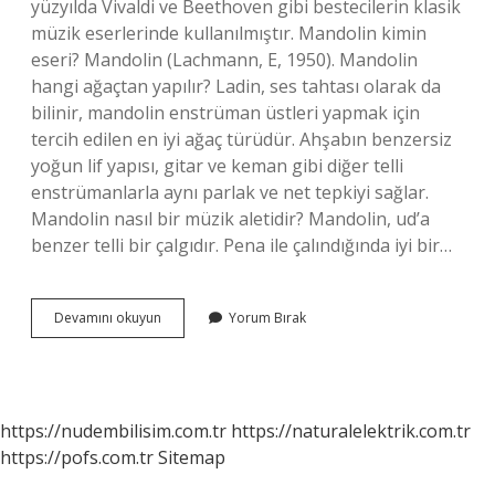
yüzyılda Vivaldi ve Beethoven gibi bestecilerin klasik
müzik eserlerinde kullanılmıştır. Mandolin kimin
eseri? Mandolin (Lachmann, E, 1950). Mandolin
hangi ağaçtan yapılır? Ladin, ses tahtası olarak da
bilinir, mandolin enstrüman üstleri yapmak için
tercih edilen en iyi ağaç türüdür. Ahşabın benzersiz
yoğun lif yapısı, gitar ve keman gibi diğer telli
enstrümanlarla aynı parlak ve net tepkiyi sağlar.
Mandolin nasıl bir müzik aletidir? Mandolin, ud’a
benzer telli bir çalgıdır. Pena ile çalındığında iyi bir…
Mandolin
Devamını okuyun
Yorum Bırak
Kime
Ait
https://nudembilisim.com.tr
https://naturalelektrik.com.tr
https://pofs.com.tr
Sitemap