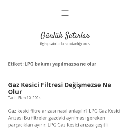
menüyü
Anasayfa
aç
Gizlilik Politikası
Günlük Satırlar
Yasal Uyarı
İlginç satırlarla sıradanlığı boz.
Hakkımızda
Etiket:
LPG bakımı yapılmazsa ne olur
Gaz Kesici Filtresi Değişmezse Ne
Olur
Tarih: Ekim 10, 2024
Gaz kesici filtre arızası nasıl anlaşılır? LPG Gaz Kesici
Arızası Bu filtreler gazdaki ayrılması gereken
parçacıkları ayırır. LPG Gaz Kesici arızası çeşitli