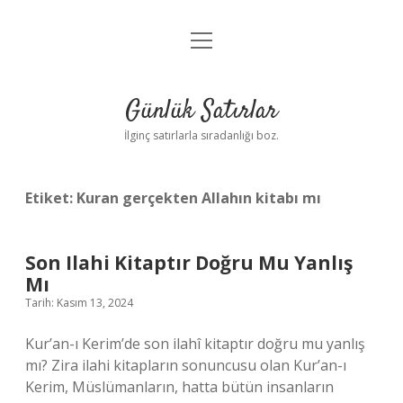
menüyü
Anasayfa
aç
Gizlilik Politikası
Günlük Satırlar
Yasal Uyarı
İlginç satırlarla sıradanlığı boz.
Hakkımızda
Etiket:
Kuran gerçekten Allahın kitabı mı
Son Ilahi Kitaptır Doğru Mu Yanlış
Mı
Tarih: Kasım 13, 2024
Kur’an-ı Kerim’de son ilahî kitaptır doğru mu yanlış
mı? Zira ilahi kitapların sonuncusu olan Kur’an-ı
Kerim, Müslümanların, hatta bütün insanların