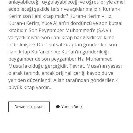
anlayabileceği, uygulayabileceği ve öğretileriyle amel
edebileceği şekilde tefsir ve açıklanmalıdır. Kur’an-ı
Kerim son ilahi kitap mıdır? Kuran-ı Kerim – Hz.
Kuran-ı Kerim, Yüce Allah’ın dördüncü ve son kutsal
kitabıdır. Son Peygamber Muhammed’e (S.A.V.)
vahyedilmiştir. Son ilahi kitap hangisidir ve kime
indirilmiştir? Dört kutsal kitaptan gönderilen son
ilahi kitap Kur’an’dır. Ve Kur’an’ın gönderildiği
peygamber de son peygamber Hz. Muhammed
Mustafa olduğu gerçeğidir. Tevrat, Musa’nın yasası
olarak tanındı, ancak orijinal içeriği kayboldu ve
yeniden düzenlendi. Allah tarafından gönderilen 4
büyük kitap vardır…
Son
Devamını okuyun
Yorum Bırak
Ilahi
Kitaptır
Doğru
Mu