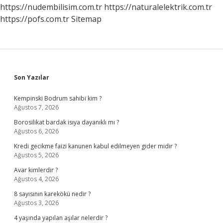
Yanlış
https://nudembilisim.com.tr
https://naturalelektrik.com.tr
Mı
https://pofs.com.tr
Sitemap
Sidebar
Son Yazılar
Kempinski Bodrum sahibi kim ?
Ağustos 7, 2026
Borosilikat bardak isıya dayanıklı mı ?
Ağustos 6, 2026
Kredi gecikme faizi kanunen kabul edilmeyen gider midir ?
Ağustos 5, 2026
Avar kimlerdir ?
Ağustos 4, 2026
8 sayısının karekökü nedir ?
Ağustos 3, 2026
4 yaşında yapılan aşılar nelerdir ?