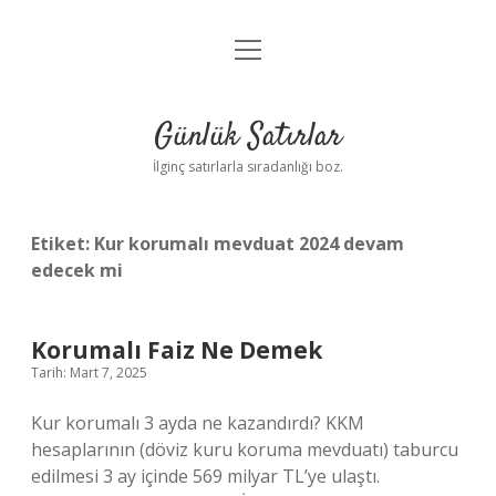
menüyü
Anasayfa
aç
Gizlilik Politikası
Günlük Satırlar
Yasal Uyarı
İlginç satırlarla sıradanlığı boz.
Hakkımızda
Etiket:
Kur korumalı mevduat 2024 devam
edecek mi
Korumalı Faiz Ne Demek
Tarih: Mart 7, 2025
Kur korumalı 3 ayda ne kazandırdı? KKM
hesaplarının (döviz kuru koruma mevduatı) taburcu
edilmesi 3 ay içinde 569 milyar TL’ye ulaştı.