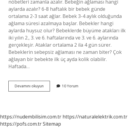
nöbetleri zamanla azalır. Bebeğin ağlaması hangi
aylarda azalır? 6-8 haftalık bir bebek günde
ortalama 2-3 saat ağlar. Bebek 3-4 aylık olduğunda
ağlama süresi azalmaya başlar. Bebekler hangi
aylarda huysuz olur? Bebeklerde büyüme atakları ilk
iki yılın 2., 3. ve 6. haftalarında ve 3. ve 6. aylarında
gerçekleşir. Ataklar ortalama 2 ila 4 gün sürer.
Bebeklerin sebepsiz ağlaması ne zaman biter? Çok
ağlayan bir bebekte ilk üç ayda kolik olabilir.
Haftada…
Bebekler
Devamını okuyun
10 Yorum
En
Çok
Hangi
Aylarda
Ağlar
https://nudembilisim.com.tr
https://naturalelektrik.com.tr
https://pofs.com.tr
Sitemap