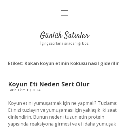
menüyü
Anasayfa
aç
Gizlilik Politikası
Günlük Satırlar
Yasal Uyarı
İlginç satırlarla sıradanlığı boz.
Hakkımızda
Etiket:
Kokan koyun etinin kokusu nasıl giderilir
Koyun Eti Neden Sert Olur
Tarih: Ekim 10, 2024
Koyun etini yumuşatmak için ne yapmalı? Tuzlama:
Etinizi tuzlayın ve yumuşaması için yaklaşık iki saat
dinlendirin. Bunun nedeni tuzun etin protein
yapısında reaksiyona girmesi ve eti daha yumuşak