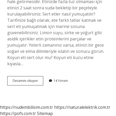
hale getirmesidir. Etinizde fazla tuz olmaması için
etinizi 2 saat sonra suda bekletip bir peçeteyle
kurulayabilirsiniz. Sert etler nasıl yumuşatılır?
Tarifinize bağlı olarak, ete farklı tatlar katmak ve
sert eti yumuşatmak için marine sosuna
güvenebilirsiniz. Limon suyu, sirke ve yoğurt gibi
asidik içerikler etin proteinlerini parçalar ve
yumuşatır. Yeterli zamanınız varsa, etinizi bir gece
soğan ve elma dilimleriyle ıslatın ve sonucu görün.
Koyun eti sert olur mu? Koyun eti kuzu etine
kıyasla…
Koyun
Devamını okuyun
14 Yorum
Eti
Neden
Sert
Olur
https://nudembilisim.com.tr
https://naturalelektrik.com.tr
https://pofs.com.tr
Sitemap