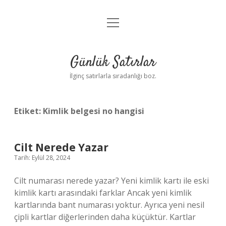
menüyü
Anasayfa
aç
Gizlilik Politikası
Günlük Satırlar
Yasal Uyarı
İlginç satırlarla sıradanlığı boz.
Hakkımızda
Etiket:
Kimlik belgesi no hangisi
Cilt Nerede Yazar
Tarih: Eylül 28, 2024
Cilt numarası nerede yazar? Yeni kimlik kartı ile eski
kimlik kartı arasındaki farklar Ancak yeni kimlik
kartlarında bant numarası yoktur. Ayrıca yeni nesil
çipli kartlar diğerlerinden daha küçüktür. Kartlar