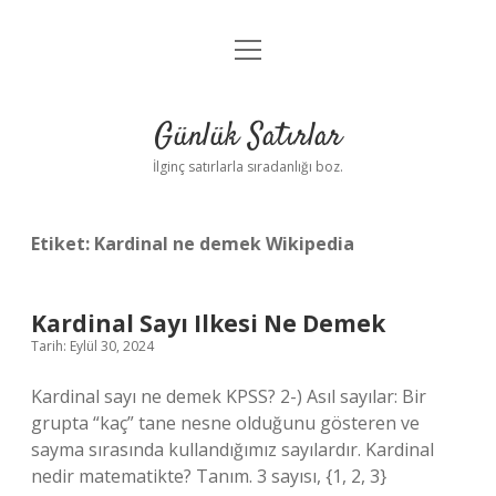
menüyü
Anasayfa
aç
Gizlilik Politikası
Günlük Satırlar
Yasal Uyarı
İlginç satırlarla sıradanlığı boz.
Hakkımızda
Etiket:
Kardinal ne demek Wikipedia
Kardinal Sayı Ilkesi Ne Demek
Tarih: Eylül 30, 2024
Kardinal sayı ne demek KPSS? 2-) Asıl sayılar: Bir
grupta “kaç” tane nesne olduğunu gösteren ve
sayma sırasında kullandığımız sayılardır. Kardinal
nedir matematikte? Tanım. 3 sayısı, {1, 2, 3}