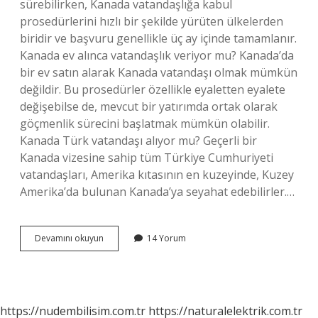
sürebilirken, Kanada vatandaşlığa kabul
prosedürlerini hızlı bir şekilde yürüten ülkelerden
biridir ve başvuru genellikle üç ay içinde tamamlanır.
Kanada ev alınca vatandaşlık veriyor mu? Kanada’da
bir ev satın alarak Kanada vatandaşı olmak mümkün
değildir. Bu prosedürler özellikle eyaletten eyalete
değişebilse de, mevcut bir yatırımda ortak olarak
göçmenlik sürecini başlatmak mümkün olabilir.
Kanada Türk vatandaşı alıyor mu? Geçerli bir
Kanada vizesine sahip tüm Türkiye Cumhuriyeti
vatandaşları, Amerika kıtasının en kuzeyinde, Kuzey
Amerika’da bulunan Kanada’ya seyahat edebilirler.…
Kanada
Devamını okuyun
14 Yorum
Vatandaşlığı
Için
Kaç
Yıl
https://nudembilisim.com.tr
https://naturalelektrik.com.tr