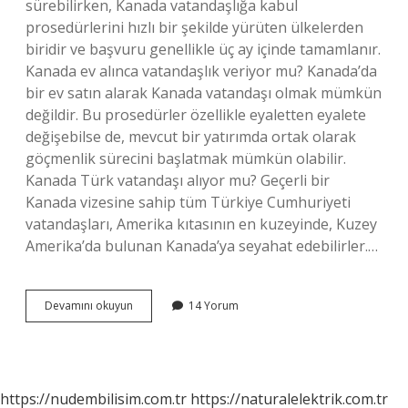
sürebilirken, Kanada vatandaşlığa kabul
prosedürlerini hızlı bir şekilde yürüten ülkelerden
biridir ve başvuru genellikle üç ay içinde tamamlanır.
Kanada ev alınca vatandaşlık veriyor mu? Kanada’da
bir ev satın alarak Kanada vatandaşı olmak mümkün
değildir. Bu prosedürler özellikle eyaletten eyalete
değişebilse de, mevcut bir yatırımda ortak olarak
göçmenlik sürecini başlatmak mümkün olabilir.
Kanada Türk vatandaşı alıyor mu? Geçerli bir
Kanada vizesine sahip tüm Türkiye Cumhuriyeti
vatandaşları, Amerika kıtasının en kuzeyinde, Kuzey
Amerika’da bulunan Kanada’ya seyahat edebilirler.…
Kanada
Devamını okuyun
14 Yorum
Vatandaşlığı
Için
Kaç
Yıl
https://nudembilisim.com.tr
https://naturalelektrik.com.tr