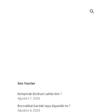
Sidebar
Son Yazılar
vdcasino
Kempinski Bodrum sahibi kim ?
Ağustos 7, 2026
Borosilikat bardak isıya dayanıklı mı ?
Ağustos 6, 2026