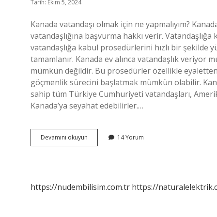
Tarih: Ekim 5, 2024
Kanada vatandaşı olmak için ne yapmalıyım? Kanada
vatandaşlığına başvurma hakkı verir. Vatandaşlığa k
vatandaşlığa kabul prosedürlerini hızlı bir şekilde y
tamamlanır. Kanada ev alınca vatandaşlık veriyor m
mümkün değildir. Bu prosedürler özellikle eyaletten
göçmenlik sürecini başlatmak mümkün olabilir. Kana
sahip tüm Türkiye Cumhuriyeti vatandaşları, Ameri
Kanada’ya seyahat edebilirler.…
Kanada
Devamını okuyun
14 Yorum
Vatandaşlığı
Için
Kaç
Yıl
https://nudembilisim.com.tr
https://naturalelektrik.