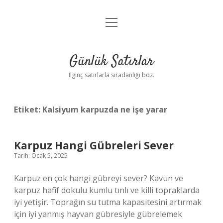
menüyü
Anasayfa
aç
Gizlilik Politikası
Günlük Satırlar
Yasal Uyarı
İlginç satırlarla sıradanlığı boz.
Hakkımızda
Etiket:
Kalsiyum karpuzda ne işe yarar
Karpuz Hangi Gübreleri Sever
Tarih: Ocak 5, 2025
Karpuz en çok hangi gübreyi sever? Kavun ve
karpuz hafif dokulu kumlu tınlı ve killi topraklarda
iyi yetişir. Toprağın su tutma kapasitesini artırmak
için iyi yanmış hayvan gübresiyle gübrelemek