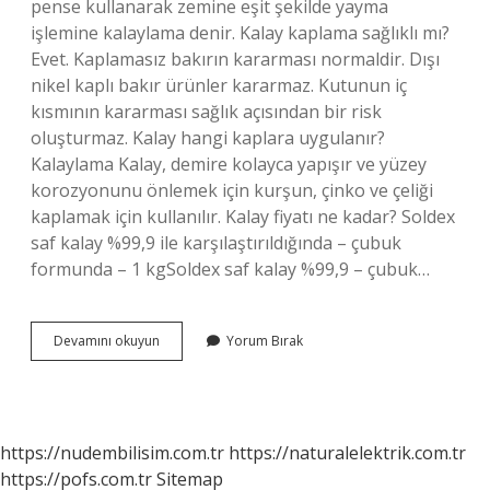
pense kullanarak zemine eşit şekilde yayma
işlemine kalaylama denir. Kalay kaplama sağlıklı mı?
Evet. Kaplamasız bakırın kararması normaldir. Dışı
nikel kaplı bakır ürünler kararmaz. Kutunun iç
kısmının kararması sağlık açısından bir risk
oluşturmaz. Kalay hangi kaplara uygulanır?
Kalaylama Kalay, demire kolayca yapışır ve yüzey
korozyonunu önlemek için kurşun, çinko ve çeliği
kaplamak için kullanılır. Kalay fiyatı ne kadar? Soldex
saf kalay %99,9 ile karşılaştırıldığında – çubuk
formunda – 1 kgSoldex saf kalay %99,9 – çubuk…
Kalay
Devamını okuyun
Yorum Bırak
Kaplama
Nasıl
Yapılır
https://nudembilisim.com.tr
https://naturalelektrik.com.tr
https://pofs.com.tr
Sitemap