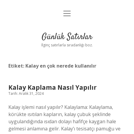
menüyü
Anasayfa
aç
Gizlilik Politikası
Günlük Satırlar
Yasal Uyarı
İlginç satırlarla sıradanlığı boz.
Hakkımızda
Etiket:
Kalay en çok nerede kullanılır
Kalay Kaplama Nasıl Yapılır
Tarih: Aralık 31, 2024
Kalay işlemi nasıl yapılır? Kalaylama: Kalaylama,
körükte ısıtılan kapların, kalay çubuk şeklinde
uygulandığında ısıdan dolayı hafifçe kaygan hale
gelmesi anlamına gelir. Kalay’ı tesisatçı pamuğu ve