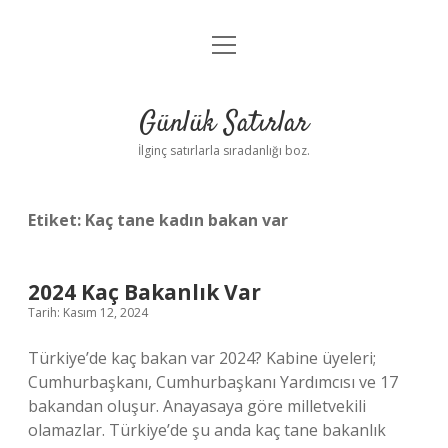
menüyü
Anasayfa
aç
Gizlilik Politikası
Günlük Satırlar
Yasal Uyarı
İlginç satırlarla sıradanlığı boz.
Hakkımızda
Etiket:
Kaç tane kadın bakan var
2024 Kaç Bakanlık Var
Tarih: Kasım 12, 2024
Türkiye’de kaç bakan var 2024? Kabine üyeleri;
Cumhurbaşkanı, Cumhurbaşkanı Yardımcısı ve 17
bakandan oluşur. Anayasaya göre milletvekili
olamazlar. Türkiye’de şu anda kaç tane bakanlık