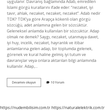
uygulanır. Davranış bağlamında Adab, emredilen
İslami görgü kurallarını ifade eder: “nezaket, iyi
tavır, ahlak, nezaket, nezaket, nezaket”. Adab nedir
TDK? TDK’ya göre Arapça kökenli olan görgü
sözcüğü, adet anlamına gelen bir sözcüktür.
Geleneksel anlamda kullanılan bir sözcüktür. Adap
olmak ne demek? Saygı, nezaket, utanmaya davet,
iyi huy, incelik, nezaket, hayranlık ve itibar
anlamlarına gelen adap, bir toplumda gelenek,
görenek ve kural haline gelmiş iyi tutum ve
davranışlar veya onlara aktarılan bilgi anlamında
kullanılır. Adap,…
Adap
Devamını okuyun
10 Yorum
Sözlük
Anlamı
Nedir
https://nudembilisim.com.tr
https://naturalelektrik.com.tr