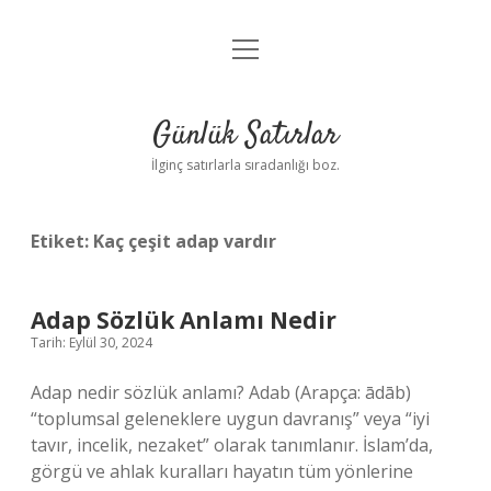
menüyü
Anasayfa
aç
Gizlilik Politikası
Günlük Satırlar
Yasal Uyarı
İlginç satırlarla sıradanlığı boz.
Hakkımızda
Etiket:
Kaç çeşit adap vardır
Adap Sözlük Anlamı Nedir
Tarih: Eylül 30, 2024
Adap nedir sözlük anlamı? Adab (Arapça: ādāb)
“toplumsal geleneklere uygun davranış” veya “iyi
tavır, incelik, nezaket” olarak tanımlanır. İslam’da,
görgü ve ahlak kuralları hayatın tüm yönlerine