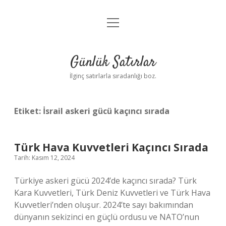
menüyü
Anasayfa
aç
Gizlilik Politikası
Günlük Satırlar
Yasal Uyarı
İlginç satırlarla sıradanlığı boz.
Hakkımızda
Etiket:
İsrail askeri gücü kaçıncı sırada
Türk Hava Kuvvetleri Kaçıncı Sırada
Tarih: Kasım 12, 2024
Türkiye askeri gücü 2024’de kaçıncı sırada? Türk
Kara Kuvvetleri, Türk Deniz Kuvvetleri ve Türk Hava
Kuvvetleri’nden oluşur. 2024’te sayı bakımından
dünyanın sekizinci en güçlü ordusu ve NATO’nun