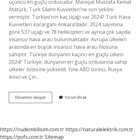
üçüncü en güçlü ordusudur. Mareşal Mustafa Kemal
Atatürk, Türk Silahlı Kuvvetleri’ne son şeklini
vermiştir. Türkiye’nin kaç uçağı var 2024? Türk Hava
Kuvvetleri karargahı Ankara’dadır. 2024 sayımına
göre 537 uçağı ve 78 helikopteri ve ayrıca çok sayıda
insansız hava aracı bulunmaktadır. Avrupa ülkeleri
arasında en büyük insansız hava aracı filosuna
sahiptir. Türkiye dünyanın kaçıncı en güçlü ülkesi
2024? Türkiye, dünyanın en güçlü ordularına sahip
ülkeler listesine yükseldi. Yine ABD birinci, Rusya
ikinci ve Çin…
Türk
Devamını okuyun
Yorum Bırak
Hava
Kuvvetleri
Kaçıncı
Sırada
https://nudembilisim.com.tr
https://naturalelektrik.com.tr
https://pofs.com.tr
Sitemap