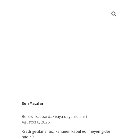
Sidebar
Son Yazılar
vdcasino
Borosilikat bardak isıya dayanıklı mı ?
Ağustos 6, 2026
Kredi gecikme faizi kanunen kabul edilmeyen gider
midir ?