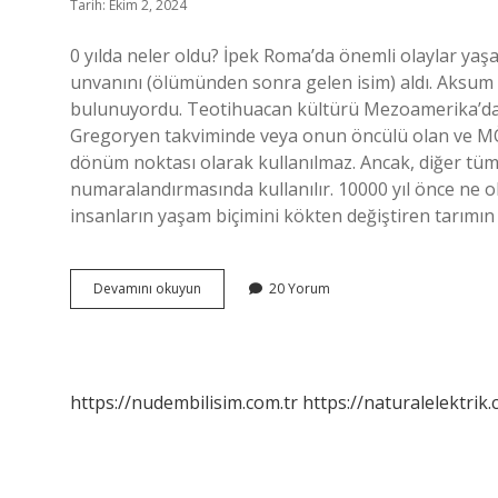
Tarih: Ekim 2, 2024
0 yılda neler oldu? İpek Roma’da önemli olaylar yaş
unvanını (ölümünden sonra gelen isim) aldı. Aksum K
bulunuyordu. Teotihuacan kültürü Mezoamerika’da başla
Gregoryen takviminde veya onun öncülü olan ve MÖ 1 y
dönüm noktası olarak kullanılmaz. Ancak, diğer tüm 
numaralandırmasında kullanılır. 10000 yıl önce ne 
insanların yaşam biçimini kökten değiştiren tarımın ge
0
Devamını okuyun
20 Yorum
Yılında
Ne
Oldu
https://nudembilisim.com.tr
https://naturalelektrik.