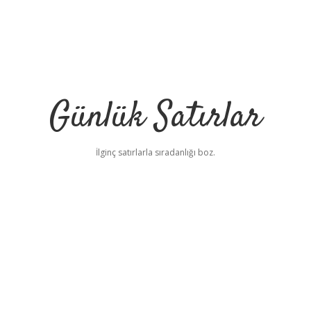
Günlük Satırlar
İlginç satırlarla sıradanlığı boz.