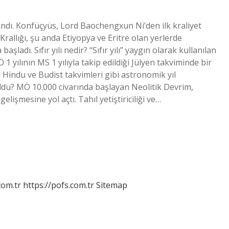
andı. Konfüçyüs, Lord Baochengxun Ni’den ilk kraliyet
rallığı, şu anda Etiyopya ve Eritre olan yerlerde
dı. Sıfır yılı nedir? “Sıfır yılı” yaygın olarak kullanılan
ılının MS 1 yılıyla takip edildiği Jülyen takviminde bir
Hindu ve Budist takvimleri gibi astronomik yıl
oldu? MÖ 10.000 civarında başlayan Neolitik Devrim,
lişmesine yol açtı. Tahıl yetiştiriciliği ve…
com.tr
https://pofs.com.tr
Sitemap