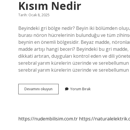
Kısım Nedir
Tarih: Ocak 8, 2025
Beyindeki gri bölge nedir? Beyin iki bölümden oluş
burası nöron hücrelerinin bulunduğu ve tüm zihinsel a
beynin en önemli bölgesidir. Beyaz madde, nöronlar ar
madde artışı hangi beceri? Beyindeki bu gri madde, ö
dikkati artıran, duyguları kontrol eden ve dili yönet
serebral yarım kürelerin üzerinde ve serebellumun
serebral yarım kürelerin üzerinde ve serebellumun
Beynin
Devamını okuyun
Yorum Bırak
En
Dış
Kısmında
Yer
Alan
https://nudembilisim.com.tr
https://naturalelektrik.
Gri
Renkli