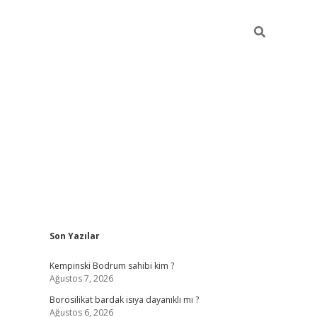
Sidebar
Son Yazılar
vdcasino
Kempinski Bodrum sahibi kim ?
Ağustos 7, 2026
Borosilikat bardak isıya dayanıklı mı ?
Ağustos 6, 2026