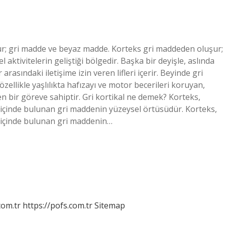
ur; gri madde ve beyaz madde. Korteks gri maddeden oluşur;
ktivitelerin geliştiği bölgedir. Başka bir deyişle, aslında
asındaki iletişime izin veren lifleri içerir. Beyinde gri
zellikle yaşlılıkta hafızayı ve motor becerileri koruyan,
en bir göreve sahiptir. Gri kortikal ne demek? Korteks,
 içinde bulunan gri maddenin yüzeysel örtüsüdür. Korteks,
 içinde bulunan gri maddenin…
com.tr
https://pofs.com.tr
Sitemap