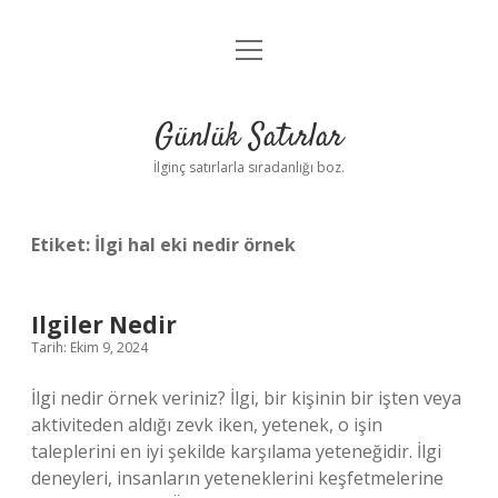
menüyü
Anasayfa
aç
Gizlilik Politikası
Günlük Satırlar
Yasal Uyarı
İlginç satırlarla sıradanlığı boz.
Hakkımızda
Etiket:
İlgi hal eki nedir örnek
Ilgiler Nedir
Tarih: Ekim 9, 2024
İlgi nedir örnek veriniz? İlgi, bir kişinin bir işten veya
aktiviteden aldığı zevk iken, yetenek, o işin
taleplerini en iyi şekilde karşılama yeteneğidir. İlgi
deneyleri, insanların yeteneklerini keşfetmelerine