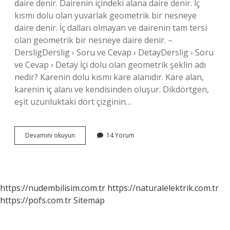
daire denir. Dairenin içindeki alana daire denir. İç
kısmı dolu olan yuvarlak geometrik bir nesneye
daire denir. İç dalları olmayan ve dairenin tam tersi
olan geometrik bir nesneye daire denir. –
DersligDerslig › Soru ve Cevap › DetayDerslig › Soru
ve Cevap › Detay İçi dolu olan geometrik şeklin adı
nedir? Karenin dolu kısmı kare alanıdır. Kare alan,
karenin iç alanı ve kendisinden oluşur. Dikdörtgen,
eşit uzunluktaki dört çizginin…
Çemberin
Devamını okuyun
14 Yorum
Içi
Dolu
Olunca
Ne
Oluyor
https://nudembilisim.com.tr
https://naturalelektrik.com.tr
https://pofs.com.tr
Sitemap