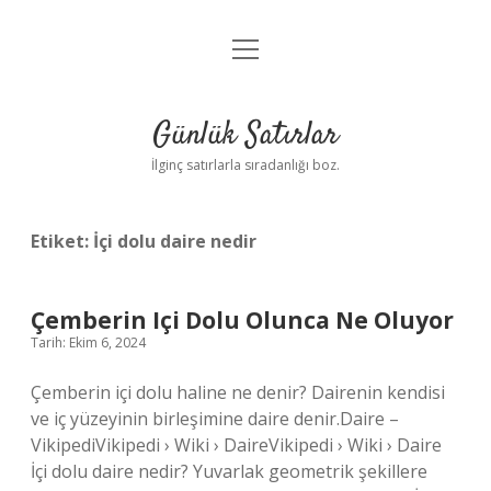
menüyü
Anasayfa
aç
Gizlilik Politikası
Günlük Satırlar
Yasal Uyarı
İlginç satırlarla sıradanlığı boz.
Hakkımızda
Etiket:
İçi dolu daire nedir
Çemberin Içi Dolu Olunca Ne Oluyor
Tarih: Ekim 6, 2024
Çemberin içi dolu haline ne denir? Dairenin kendisi
ve iç yüzeyinin birleşimine daire denir.Daire –
VikipediVikipedi › Wiki › DaireVikipedi › Wiki › Daire
İçi dolu daire nedir? Yuvarlak geometrik şekillere