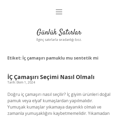
menüyü
Anasayfa
aç
Gizlilik Politikası
Günlük Satırlar
Yasal Uyarı
İlginç satırlarla sıradanlığı boz.
Hakkımızda
Etiket:
İç çamaşırı pamuklu mu sentetik mi
İÇ Çamaşırı Seçimi Nasıl Olmalı
Tarih: Ekim 1, 2024
Doğru iç çamaşırı nasıl seçilir? İç giyim ürünleri doğal
pamuk veya elyaf kumaşlardan yapılmalıdır.
Yumuşak kumaşlar yıkamaya dayanıklı olmalı ve
zamanla yumuşaklığını kaybetmemelidir. Yıkamadan