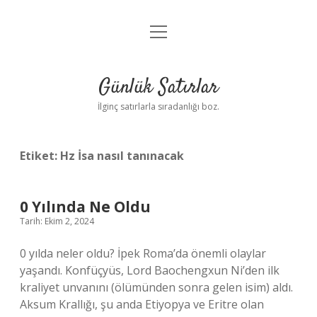
menüyü
Anasayfa
aç
Gizlilik Politikası
Günlük Satırlar
Yasal Uyarı
İlginç satırlarla sıradanlığı boz.
Hakkımızda
Etiket:
Hz İsa nasıl tanınacak
0 Yılında Ne Oldu
Tarih: Ekim 2, 2024
0 yılda neler oldu? İpek Roma’da önemli olaylar
yaşandı. Konfüçyüs, Lord Baochengxun Ni’den ilk
kraliyet unvanını (ölümünden sonra gelen isim) aldı.
Aksum Krallığı, şu anda Etiyopya ve Eritre olan