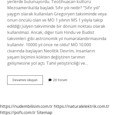
yerlerde bulunuyordu. Teotihuacan kültürü
Mezoamerika’da başladı. Sıfır yılı nedir? “Sıfır yılı”
yaygın olarak kullanılan Gregoryen takviminde veya
onun öncülü olan ve MÖ 1 yılının MS 1 yılıyla takip
edildiği Jülyen takviminde bir dönüm noktası olarak
kullanılmaz. Ancak, diğer tüm Hindu ve Budist
takvimleri gibi astronomik yıl numaralandırmasında
kullanılır. 10000 yıl önce ne oldu? MÖ 10.000
civarında başlayan Neolitik Devrim, insanların
yaşam biçimini kökten değiştiren tarımın
gelişmesine yol açtı. Tahıl yetiştiriciliği ve…
0
Devamını okuyun
20 Yorum
Yılında
Ne
Oldu
https://nudembilisim.com.tr
https://naturalelektrik.com.tr
https://pofs.com.tr
Sitemap