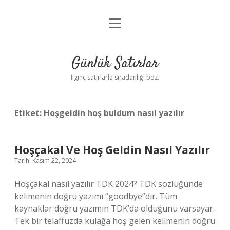
menüyü
Anasayfa
aç
Gizlilik Politikası
Günlük Satırlar
Yasal Uyarı
İlginç satırlarla sıradanlığı boz.
Hakkımızda
Etiket:
Hoşgeldin hoş buldum nasıl yazılır
Hoşçakal Ve Hoş Geldin Nasıl Yazılır
Tarih: Kasım 22, 2024
Hoşçakal nasıl yazılır TDK 2024? TDK sözlüğünde
kelimenin doğru yazımı “goodbye”dır. Tüm
kaynaklar doğru yazımın TDK’da olduğunu varsayar.
Tek bir telaffuzda kulağa hoş gelen kelimenin doğru