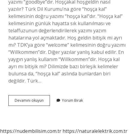
yazımı “goodbye”dır. Hoşçakal hoşgeldin nasıl
yazılır? Türk Dil Kurumu’na göre “hoşça kal”
kelimesinin doğru yazımı “hoşça kal”dır. “Hoşça kal”
kelimesinin günlük hayatta sık kullanılması ve
telaffuzunun değerlendirilerek yazımı yazım
hatalarına yol açmaktadır. Hoş geldin bitişik mi ayrı
mı? TDK’ya göre “welcome” kelimesinin doğru yazımı
“Willkommen”dir. Diğer yazılar yanlış kabul edilir. En
yaygın yanlış kullanım “Willkommen”dir. Hoşça kal
ayrı mı bitişik mi? Dilimizde bazı birleşik kelimeler
bulunsa da, “hoşça kal” aslında bunlardan biri
değildir. Türk…
Hoşçakal
Devamını okuyun
Yorum Bırak
Ve
Hoş
Geldin
Nasıl
Yazılır
https://nudembilisim.com.tr
https://naturalelektrik.com.tr