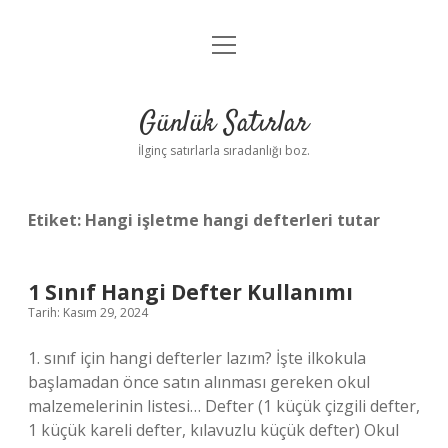
menüyü
Anasayfa
aç
Gizlilik Politikası
Günlük Satırlar
Yasal Uyarı
İlginç satırlarla sıradanlığı boz.
Hakkımızda
Etiket:
Hangi işletme hangi defterleri tutar
1 Sınıf Hangi Defter Kullanımı
Tarih: Kasım 29, 2024
1. sınıf için hangi defterler lazım? İşte ilkokula
başlamadan önce satın alınması gereken okul
malzemelerinin listesi… Defter (1 küçük çizgili defter,
1 küçük kareli defter, kılavuzlu küçük defter) Okul