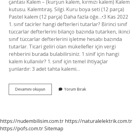
çantası Kalem – (kurşun kalem, kırmızı kalem) Kalem
kutusu. Kalemtıraş. Silgi. Kuru boya seti (12 parça)
Pastel kalem (12 parça) Daha fazla öğe…•3 Kas 2022
1. sınıf tacirler hangi defterleri tutarlar? Birinci sınıf
tüccarlar defterlerini bilanço bazında tutarken, ikinci
sınıf tüccarlar defterlerini işletme hesabı bazında
tutarlar. Ticari geliri olan mükellefler için vergi
rehberini burada bulabilirsiniz. 1 sinif için hangi
kalem kullanılır? 1. sınıf için temel ihtiyaçlar
şunlardır: 3 adet tahta kalemi…
1
Devamını okuyun
Yorum Bırak
Sınıf
Hangi
Defter
Kullanımı
https://nudembilisim.com.tr
https://naturalelektrik.com.tr
https://pofs.com.tr
Sitemap