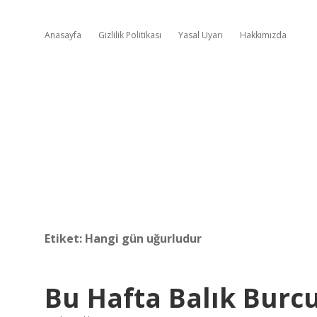
Anasayfa
Gizlilik Politikası
Yasal Uyarı
Hakkımızda
Etiket:
Hangi gün uğurludur
Bu Hafta Balık Burc