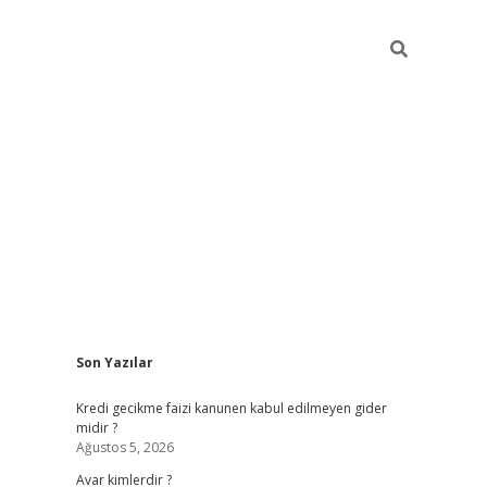
Sidebar
Son Yazılar
vdcasino
Kredi gecikme faizi kanunen kabul edilmeyen gider
midir ?
Ağustos 5, 2026
Avar kimlerdir ?