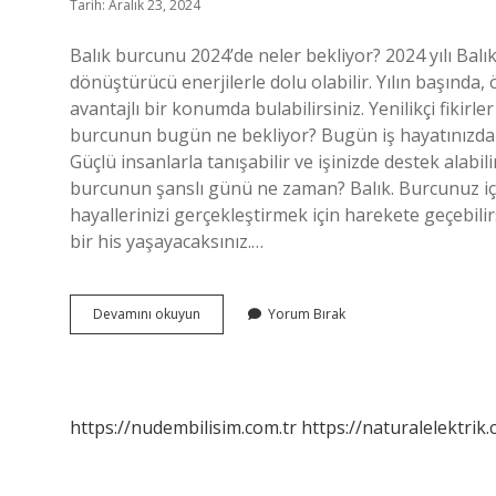
Tarih: Aralık 23, 2024
Balık burcunu 2024’de neler bekliyor? 2024 yılı Balık
dönüştürücü enerjilerle dolu olabilir. Yılın başında, ö
avantajlı bir konumda bulabilirsiniz. Yenilikçi fikirle
burcunun bugün ne bekliyor? Bugün iş hayatınızda an
Güçlü insanlarla tanışabilir ve işinizde destek alabilir
burcunun şanslı günü ne zaman? Balık. Burcunuz iç
hayallerinizi gerçekleştirmek için harekete geçebilir
bir his yaşayacaksınız.…
Bu
Devamını okuyun
Yorum Bırak
Hafta
Balık
Burcu
Neler
Yaşayacak
https://nudembilisim.com.tr
https://naturalelektrik.