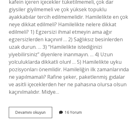
kafein içeren içecekler tüketilmemeli, çok dar
giysiler giyilmemeli ve çok yüksek topuklu
ayakkabılar tercih edilmemelidir. Hamilelikte en çok
neye dikkat edilmeli? Hamilelikte nelere dikkat
edilmeli? 1) Egzersizi ihmal etmeyin ama ağır
egzersizlerden kaçının! … 2) Sağlıksız besinlerden
uzak durun. … 3) “Hamilelikte istediğinizi
yiyebilirsiniz” diyenlere inanmayın. … 4) Uzun
yolculuklarda dikkatli olun! … 5) Hamilelikte uyku
pozisyonları önemlidir. Hamileliğin ilk zamanlarında
ne yapılmamalı? Rafine şeker, paketlenmiş gıdalar
ve asitli içeceklerden her ne pahasına olursa olsun
kaçınılmalıdır. Midye…
Anne
Devamını okuyun
16 Yorum
Adayı
Nelere
Dikkat
Etmelidir