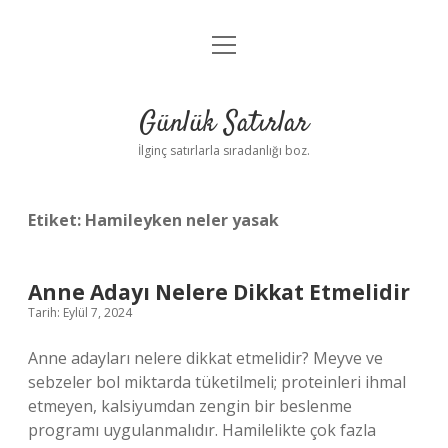
menüyü
Anasayfa
aç
Gizlilik Politikası
Günlük Satırlar
Yasal Uyarı
İlginç satırlarla sıradanlığı boz.
Hakkımızda
Etiket:
Hamileyken neler yasak
Anne Adayı Nelere Dikkat Etmelidir
Tarih: Eylül 7, 2024
Anne adayları nelere dikkat etmelidir? Meyve ve
sebzeler bol miktarda tüketilmeli; proteinleri ihmal
etmeyen, kalsiyumdan zengin bir beslenme
programı uygulanmalıdır. Hamilelikte çok fazla