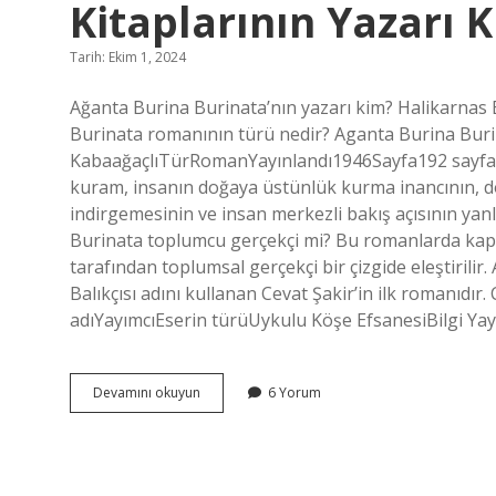
Kitaplarının Yazarı 
Tarih: Ekim 1, 2024
Ağanta Burina Burinata’nın yazarı kim? Halikarnas 
Burinata romanının türü nedir? Aganta Burina Bur
KabaağaçlıTürRomanYayınlandı1946Sayfa192 sayfa1 
kuram, insanın doğaya üstünlük kurma inancının, do
indirgemesinin ve insan merkezli bakış açısının yan
Burinata toplumcu gerçekçi mi? Bu romanlarda kapit
tarafından toplumsal gerçekçi bir çizgide eleştirili
Balıkçısı adını kullanan Cevat Şakir’in ilk romanıdır.
adıYayımcıEserin türüUykulu Köşe EfsanesiBilgi Yayı
Aganta
Devamını okuyun
6 Yorum
Burina
Burinata
Ve
Mavi
Sürgün