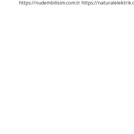
https://nudembilisim.com.tr
https://naturalelektrik.
Kitaplarının
Yazarı
Kimdir