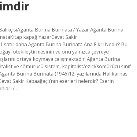
Kimdir
BalıkçısıAganta Burina Burinata / Yazar Ağanta Burina
inataKitap kapağıYazarCevat Şakir
satır daha Ağanta Burina Burinata Ana Fikri Nedir? Bu
ğayı ötekileştirmesinin ve onu yalnızca çevreye
lışlarını ortaya koymaya çalışmaktadır. Ağanta Burina
alist ve sömürücü sistem, kapitalist/ezici/sömürücü sınıf
r. Aganta Burina Burinata (1946)12, yazılarında Halikarnas
 Cevat Şakir Kabaağaçlı’nın eserleri nelerdir? Eserin
nları /…