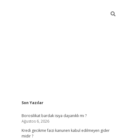
Sidebar
Son Yazılar
vdcasino
Borosilikat bardak isıya dayanıklı mı ?
Ağustos 6, 2026
Kredi gecikme faizi kanunen kabul edilmeyen gider
midir ?