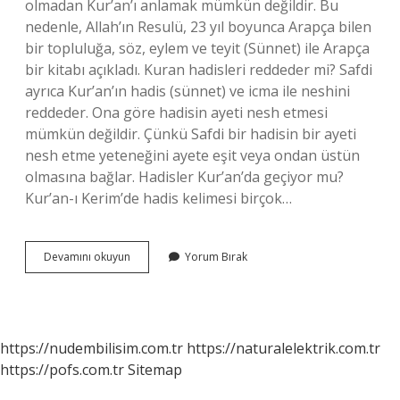
olmadan Kur’an’ı anlamak mümkün değildir. Bu
nedenle, Allah’ın Resulü, 23 yıl boyunca Arapça bilen
bir topluluğa, söz, eylem ve teyit (Sünnet) ile Arapça
bir kitabı açıkladı. Kuran hadisleri reddeder mi? Safdi
ayrıca Kur’an’ın hadis (sünnet) ve icma ile neshini
reddeder. Ona göre hadisin ayeti nesh etmesi
mümkün değildir. Çünkü Safdi bir hadisin bir ayeti
nesh etme yeteneğini ayete eşit veya ondan üstün
olmasına bağlar. Hadisler Kur’an’da geçiyor mu?
Kur’an-ı Kerim’de hadis kelimesi birçok…
Hadisler
Devamını okuyun
Yorum Bırak
Olmadan
Islam
Olur
Mu
https://nudembilisim.com.tr
https://naturalelektrik.com.tr
https://pofs.com.tr
Sitemap