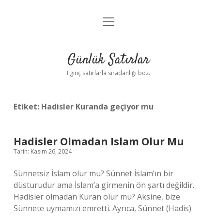
menüyü
Anasayfa
aç
Gizlilik Politikası
Günlük Satırlar
Yasal Uyarı
İlginç satırlarla sıradanlığı boz.
Hakkımızda
Etiket:
Hadisler Kuranda geçiyor mu
Hadisler Olmadan Islam Olur Mu
Tarih: Kasım 26, 2024
Sünnetsiz İslam olur mu? Sünnet İslam’ın bir
düsturudur ama İslam’a girmenin ön şartı değildir.
Hadisler olmadan Kuran olur mu? Aksine, bize
Sünnete uymamızı emretti. Ayrıca, Sünnet (Hadis)