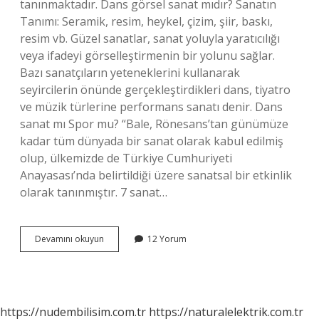
tanınmaktadır. Dans görsel sanat mıdır? Sanatın
Tanımı: Seramik, resim, heykel, çizim, şiir, baskı,
resim vb. Güzel sanatlar, sanat yoluyla yaratıcılığı
veya ifadeyi görselleştirmenin bir yolunu sağlar.
Bazı sanatçıların yeteneklerini kullanarak
seyircilerin önünde gerçekleştirdikleri dans, tiyatro
ve müzik türlerine performans sanatı denir. Dans
sanat mı Spor mu? “Bale, Rönesans’tan günümüze
kadar tüm dünyada bir sanat olarak kabul edilmiş
olup, ülkemizde de Türkiye Cumhuriyeti
Anayasası’nda belirtildiği üzere sanatsal bir etkinlik
olarak tanınmıştır. 7 sanat…
Dansözlük
Devamını okuyun
12 Yorum
Sanat
Mıdır
https://nudembilisim.com.tr
https://naturalelektrik.com.tr