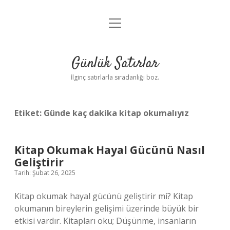
menüyü
Anasayfa
aç
Gizlilik Politikası
Günlük Satırlar
Yasal Uyarı
İlginç satırlarla sıradanlığı boz.
Hakkımızda
Etiket:
Günde kaç dakika kitap okumalıyız
Kitap Okumak Hayal Gücünü Nasıl
Geliştirir
Tarih: Şubat 26, 2025
Kitap okumak hayal gücünü geliştirir mi? Kitap
okumanın bireylerin gelişimi üzerinde büyük bir
etkisi vardır. Kitapları oku; Düşünme, insanların