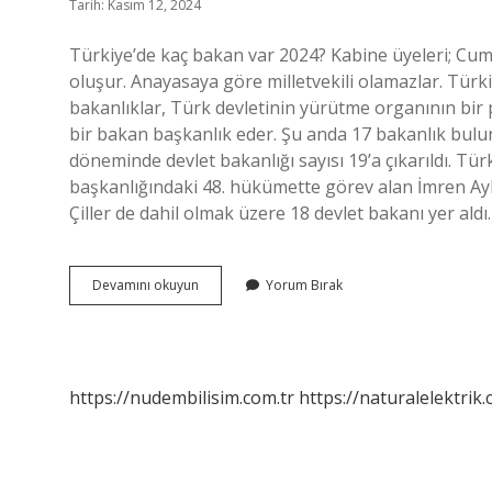
Tarih: Kasım 12, 2024
Türkiye’de kaç bakan var 2024? Kabine üyeleri; C
oluşur. Anayasaya göre milletvekili olamazlar. Türk
bakanlıklar, Türk devletinin yürütme organının bir
bir bakan başkanlık eder. Şu anda 17 bakanlık bul
döneminde devlet bakanlığı sayısı 19’a çıkarıldı. Tür
başkanlığındaki 48. hükümette görev alan İmren Ay
Çiller de dahil olmak üzere 18 devlet bakanı yer ald
2024
Devamını okuyun
Yorum Bırak
Kaç
Bakanlık
Var
https://nudembilisim.com.tr
https://naturalelektrik.