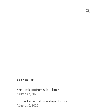
Sidebar
Son Yazılar
vdcasino
Kempinski Bodrum sahibi kim ?
Ağustos 7, 2026
Borosilikat bardak isıya dayanıklı mı ?
Ağustos 6, 2026