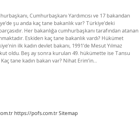
umhurbaşkanı, Cumhurbaşkanı Yardımcısı ve 17 bakandan
iye’de şu anda kaç tane bakanlık var? Türkiye’deki
 parçasıdır. Her bakanlığa cumhurbaşkanı tarafından atanan
unmaktadır. Eskiden kaç tane bakanlık vardı? Hükümet
kiye’nin ilk kadın devlet bakanı, 1991’de Mesut Yılmaz
kut oldu. Beş ay sonra kurulan 49. hükümette ise Tansu
ı. Kaç tane kadın bakan var? Nihat Erim’in…
com.tr
https://pofs.com.tr
Sitemap