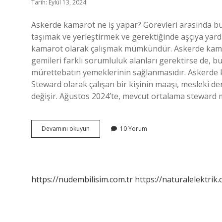
Tarih: Eylül 13, 2024
Askerde kamarot ne iş yapar? Görevleri arasında b
taşımak ve yerleştirmek ve gerektiğinde aşçıya yardı
kamarot olarak çalışmak mümkündür. Askerde kamaro
gemileri farklı sorumluluk alanları gerektirse de, b
mürettebatın yemeklerinin sağlanmasıdır. Askerde 
Steward olarak çalışan bir kişinin maaşı, mesleki den
değişir. Ağustos 2024’te, mevcut ortalama steward 
Askerde
Devamını okuyun
10 Yorum
Kamarot
Ne
Yapar
https://nudembilisim.com.tr
https://naturalelektrik.