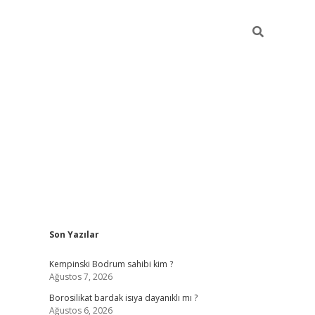
Sidebar
Son Yazılar
vdcasino
Kempinski Bodrum sahibi kim ?
Ağustos 7, 2026
Borosilikat bardak isıya dayanıklı mı ?
Ağustos 6, 2026