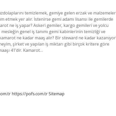
uzdolaplarını temizlemek, gemiye gelen erzak ve malzemeler
m etmek yer alır. İstenirse gemi adamı lisansı ile gemilerde
t ne iş yapar? Askeri gemiler, kargo gemileri ve yolcu
u mesleğin genel iş tanımı gemi kabinlerinin temizliği ve
kamarot ne kadar maaş alır? Bir steward ne kadar kazanıyor
eyim, şirket ve yapılan iş miktarı gibi birçok kritere göre
maaşı 41’dir. Kamarot…
com.tr
https://pofs.com.tr
Sitemap