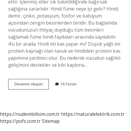
ettir. İşlenmiş etler sık ​​tüketildiğinde bağırsak
sağlığına zararlıdır. Hindi füme neye iyi gelir? Hindi,
demir, çinko, potasyum, fosfor ve kalsiyum
açısından zengin besinlerden biridir. Bu bağlamda
vücudunuzun ihtiyaç duyduğu tüm besinleri
sağlamak füme hindi faydaları arasında sayılabilir.
4’ü bir arada. Hindi eti kas yapar mı? Düşük yağlı bir
protein kaynağı olan tavuk ve hindideki protein kas
yapımına yardımcı olur. Bu nedenle vücudun sağlıklı
gelişimini destekler ve kilo kaybına…
Sporcular
Devamını okuyun
16 Yorum
Neden
Hindi
Füme
Yer
https://nudembilisim.com.tr
https://naturalelektrik.com.tr
https://pofs.com.tr
Sitemap