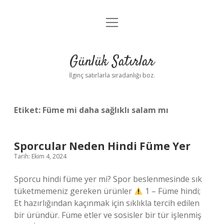
menüyü
Anasayfa
aç
Gizlilik Politikası
Günlük Satırlar
Yasal Uyarı
İlginç satırlarla sıradanlığı boz.
Hakkımızda
Etiket:
Füme mi daha sağlıklı salam mı
Sporcular Neden Hindi Füme Yer
Tarih: Ekim 4, 2024
Sporcu hindi füme yer mi? Spor beslenmesinde sık
tüketmemeniz gereken ürünler
1 – Füme hindi;
Et hazırlığından kaçınmak için sıklıkla tercih edilen
bir üründür. Füme etler ve sosisler bir tür işlenmiş