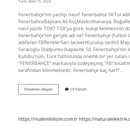
Tarih: Ekim 15, 2024
Fenerbahçe’nin yazılışı nasıl? Fenerbahce SKTul 
FenerbahceBaşkanı Ali KoçMaskotKanarya, BoğaRes
nasıl yazılır TDK? TDK’ya göre, kulüp kelimesinin doğ
Fenerbahçe’nin gerçek adı ne? Fenerbahçe (futbol 
adıFener FBRenklerSarı-lacivertKuruluş tarihi3 Ma
Saracoğlu Stadyumu (kapasite: 50. Fenerbahçe’nin k
Kulübü’nün, Türk futbolunda önemli bir yer tutan, 
“FENERBAHÇE” markasıyla özdeşleşmiş “FB” kısaltması
tarafından bilinmektedir. Fenerbahçe kaç harf?…
Fenerbahçe
Devamını okuyun
10 Yorum
Nasıl
Yazılır
https://nudembilisim.com.tr
https://naturalelektrik.