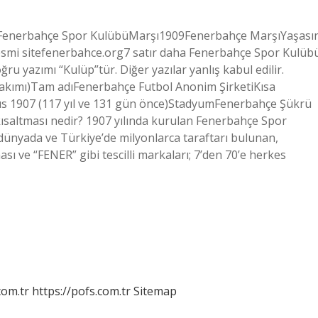
adıFenerbahçe Spor KulübüMarşı1909Fenerbahçe MarşıYaşası
mi sitefenerbahce.org7 satır daha Fenerbahçe Spor Kulüb
ru yazımı “Kulüp”tür. Diğer yazılar yanlış kabul edilir.
takımı)Tam adıFenerbahçe Futbol Anonim ŞirketiKısa
yıs 1907 (117 yıl ve 131 gün önce)StadyumFenerbahçe Şükrü
ısaltması nedir? 1907 yılında kurulan Fenerbahçe Spor
dünyada ve Türkiye’de milyonlarca taraftarı bulunan,
 ve “FENER” gibi tescilli markaları; 7’den 70’e herkes
com.tr
https://pofs.com.tr
Sitemap