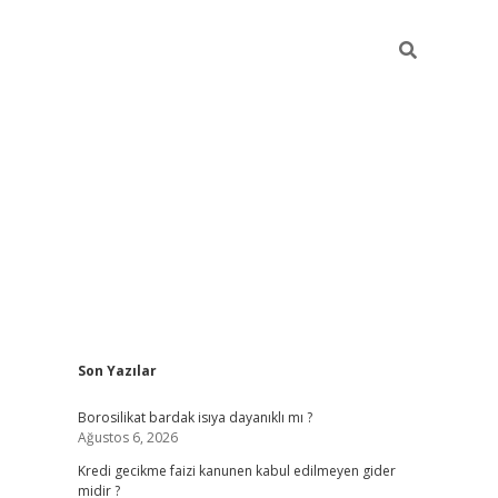
Sidebar
Son Yazılar
vdcasino
Borosilikat bardak isıya dayanıklı mı ?
Ağustos 6, 2026
Kredi gecikme faizi kanunen kabul edilmeyen gider
midir ?