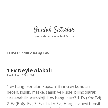
menüyü
Anasayfa
aç
Gizlilik Politikası
Günlük Satırlar
Yasal Uyarı
İlginç satırlarla sıradanlığı boz.
Hakkımızda
Etiket:
Evlilik hangi ev
1 Ev Neyle Alakalı
Tarih: Ekim 10, 2024
1 ev hangi konuları kapsar? Birinci ev konuları
beden, kişilik, maske, sağlık ve kişisel bilinç olarak
sıralanabilir. Astroloji 1. ev hangi burç? 1. Ev (Koç Evi)
2. Ev (Boğa Evi) 3. Ev (İkizler Evi) Hangi ev neyi temsil