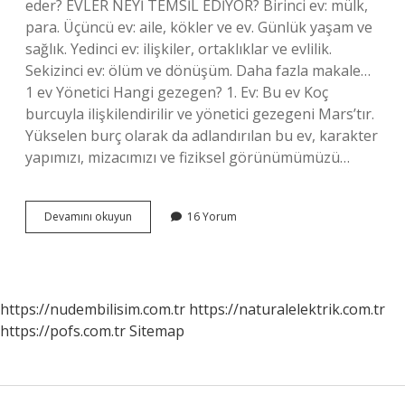
eder? EVLER NEYİ TEMSİL EDİYOR? Birinci ev: mülk,
para. Üçüncü ev: aile, kökler ve ev. Günlük yaşam ve
sağlık. Yedinci ev: ilişkiler, ortaklıklar ve evlilik.
Sekizinci ev: ölüm ve dönüşüm. Daha fazla makale…
1 ev Yönetici Hangi gezegen? 1. Ev: Bu ev Koç
burcuyla ilişkilendirilir ve yönetici gezegeni Mars’tır.
Yükselen burç olarak da adlandırılan bu ev, karakter
yapımızı, mizacımızı ve fiziksel görünümümüzü…
1
Devamını okuyun
16 Yorum
Ev
Neyle
Alakalı
https://nudembilisim.com.tr
https://naturalelektrik.com.tr
https://pofs.com.tr
Sitemap