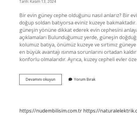
Tarih: Kasım 13, 2024
Bir evin güney cephe olduğunu nasıl anlarız? Bir ev
doğup soldan batıyorsa eviniz kuzeye bakmaktadır
güneşin yönüne dikkat ederek evin cephesini anlaya
açıklamaları Bulunduğumuz yerde, güneşin doğduğu
kolumuz batıya, önümüz kuzeye ve sırtımız güneye 
en büyük avantajı ısınma sorunlarını ortadan kaldır
konforlu olmalarıdır. Ayrıca, kuzey cepheli evler öze
Evin
Devamını okuyun
Yorum Bırak
Güney
Yönü
Nasıl
Bulunur
https://nudembilisim.com.tr
https://naturalelektrik.