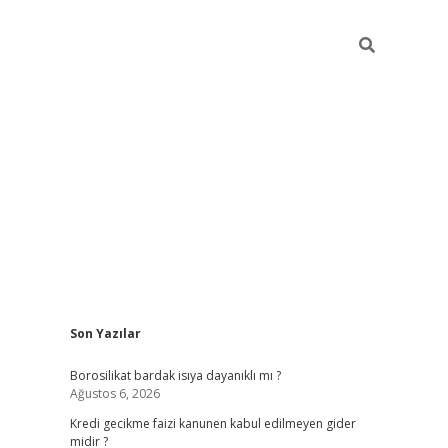
Sidebar
Son Yazılar
vdcasino
Borosilikat bardak isıya dayanıklı mı ?
Ağustos 6, 2026
Kredi gecikme faizi kanunen kabul edilmeyen gider
midir ?